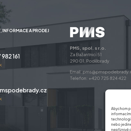
, INFORMACE A PRODEJ
PMS, spol. s r.o.
Za Bažantnicí 51
 982 161
290 01, Poděbrady
k
Email: pms@pmspodebrady.
Telefon: +420 725 824 422
mspodebrady.cz
k
Abychom pos
informacím 
technologie
nebo jedin
nepříznivě o