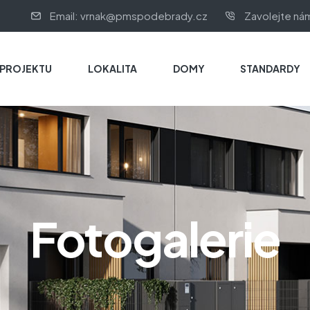
Email: vrnak@pmspodebrady.cz
Zavolejte ná
 PROJEKTU
LOKALITA
DOMY
STANDARDY
Fotogalerie