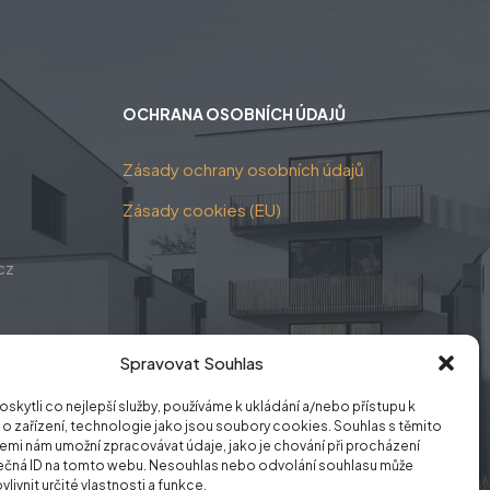
OCHRANA OSOBNÍCH ÚDAJŮ
Zásady ochrany osobních údajů
Zásady cookies (EU)
cz
Spravovat Souhlas
kytli co nejlepší služby, používáme k ukládání a/nebo přístupu k
o zařízení, technologie jako jsou soubory cookies. Souhlas s těmito
mi nám umožní zpracovávat údaje, jako je chování při procházení
ečná ID na tomto webu. Nesouhlas nebo odvolání souhlasu může
vlivnit určité vlastnosti a funkce.