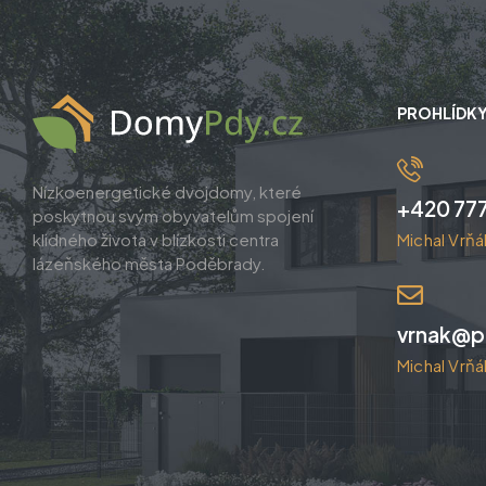
PROHLÍDKY
Nízkoenergetické dvojdomy, které
+420 777
poskytnou svým obyvatelům spojení
klidného života v blízkosti centra
Michal Vrňá
lázeňského města Poděbrady.
vrnak@p
Michal Vrňá