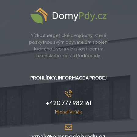
Nízkoenergetické dvojdomy, které
poskytnou svým obyvatelům spojení
klidného života v blízkosti centra
lázeňského města Poděbrady.
PROHLÍDKY, INFORMACE A PRODEJ
+420 777 982 161
Michal Vrňák
vrnak@pmspodebrady.cz